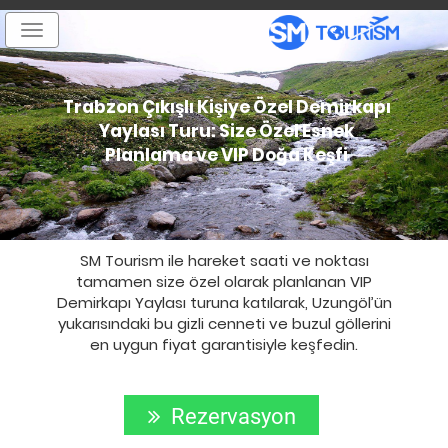
Toggle
navigation
Trabzon Çıkışlı Kişiye Özel Demirkapı
Yaylası Turu: Size Özel Esnek
Planlama ve VIP Doğa Keşfi
SM Tourism ile hareket saati ve noktası
tamamen size özel olarak planlanan VIP
Demirkapı Yaylası turuna katılarak, Uzungöl’ün
yukarısındaki bu gizli cenneti ve buzul göllerini
en uygun fiyat garantisiyle keşfedin.
Rezervasyon
Yap