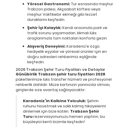
Yöresel Gastronomi:
Tur esnasında meşhur
Trabzon pidesi, Akçaabat köftesi veya
meşhur Vakfıkebir ekmeği gibi lezzet
duraklarını keşfedin.
Şehir İçi Kolaylık:
Kendi aracınızla park ve
trafik sorunu yaşamadan, klimalı lüks
araçlarımızla tüm noktaları konforla gezin.
Alışveriş Deneyimi:
Karadeniz’e özgü
hediyelik eşyalar ve yöresel ürünler için en
doğru adresleri rehberimiz eşliğinde
keşfedin.
2026 Trabzon Şehir Turu Fiyatları ve Detaylar
Günübirlik Trabzon şehir turu fiyatları 2026
paketlerimize lüks transfer hizmeti ve profesyonel
rehberlik dahildir. Müze kartınızın yanınızda olması,
girişlerde size avantaj sağlayacaktır.
Karadeniz’in Kalbine Yolculuk:
Şehrin
ruhunu hissetmek ve saklı kalmış hikayelerini
dinlemek için bize katılın.
Trabzon Şehir
Turu
rezervasyonunuzu hemen yaptırın, bu
büyüleyici kenti bizimle keşfedin!