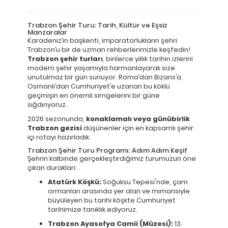
Trabzon Şehir Turu: Tarih, Kültür ve Eşsiz
Manzaralar
Karadeniz’in başkenti, imparatorlukların şehri
Trabzon’u bir de uzman rehberlerimizle keşfedin!
Trabzon şehir turları
, binlerce yıllık tarihin izlerini
modern şehir yaşamıyla harmanlayarak size
unutulmaz bir gün sunuyor. Roma’dan Bizans’a,
Osmanlı’dan Cumhuriyet’e uzanan bu köklü
geçmişin en önemli simgelerini bir güne
sığdırıyoruz.
2026 sezonunda,
konaklamalı veya günübirlik
Trabzon gezisi
düşünenler için en kapsamlı şehir
içi rotayı hazırladık.
Trabzon Şehir Turu Programı: Adım Adım Keşif
Şehrin kalbinde gerçekleştirdiğimiz turumuzun öne
çıkan durakları:
Atatürk Köşkü:
Soğuksu Tepesi'nde, çam
ormanları arasında yer alan ve mimarisiyle
büyüleyen bu tarihi köşkte Cumhuriyet
tarihimize tanıklık ediyoruz.
Trabzon Ayasofya Camii (Müzesi):
13.