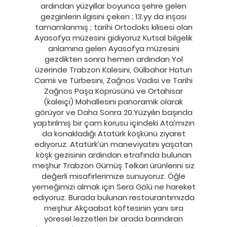
ardından yüzyıllar boyunca şehre gelen
gezginlerin ilgisini çeken ; 13.yy da inşası
tamamlanmış ; tarihi Ortodoks kilisesi olan
Ayasofya müzesini gidiyoruz Kutsal bilgelik
anlamına gelen Ayasofya müzesini
gezdikten sonra hemen ardından Yol
üzerinde Trabzon Kalesini, Gülbahar Hatun
Camii ve Türbesini, Zağnos Vadisi ve Tarihi
Zağnos Paşa Köprüsünü ve Ortahisar
(kaleiçi) Mahallesini panoramik olarak
görüyor ve Daha Sonra 20.Yüzyılın başında
yaptırılmış bir çam korusu içindeki Ata’mızın
da konakladığı Atatürk köşkünü ziyaret
ediyoruz. Atatürk’ün maneviyatını yaşatan
köşk gezisinin ardından etrafında bulunan
meşhur Trabzon Gümüş Telkari ürünlerini siz
değerli misafirlerimize sunuyoruz. Öğle
yemeğimizi almak için Sera Gölü ne hareket
ediyoruz. Burada bulunan restourantımızda
meşhur Akçaabat köftesinin yanı sıra
yöresel lezzetleri bir arada barındıran