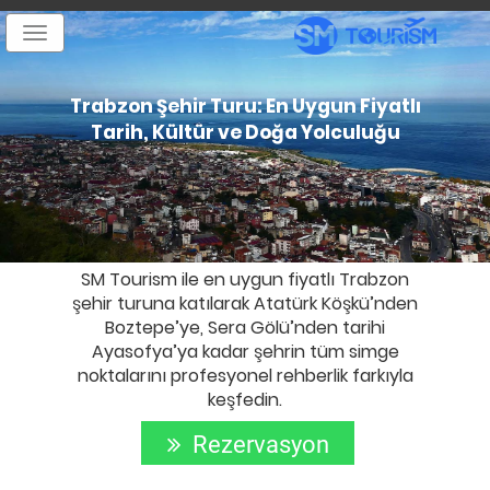
Toggle
navigation
Trabzon Şehir Turu: En Uygun Fiyatlı
Tarih, Kültür ve Doğa Yolculuğu
SM Tourism ile en uygun fiyatlı Trabzon
şehir turuna katılarak Atatürk Köşkü’nden
Boztepe’ye, Sera Gölü’nden tarihi
Ayasofya’ya kadar şehrin tüm simge
noktalarını profesyonel rehberlik farkıyla
keşfedin.
Rezervasyon
Yap