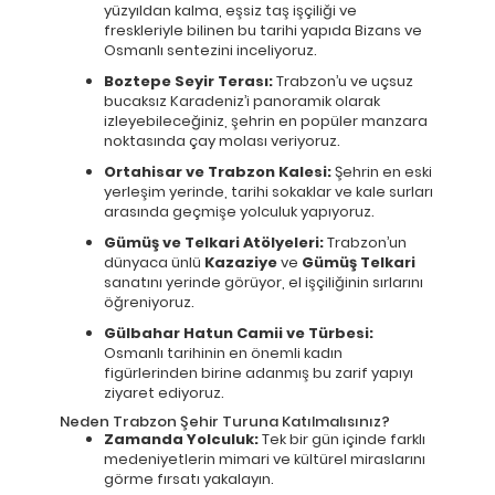
yüzyıldan kalma, eşsiz taş işçiliği ve
freskleriyle bilinen bu tarihi yapıda Bizans ve
Osmanlı sentezini inceliyoruz.
Boztepe Seyir Terası:
Trabzon’u ve uçsuz
bucaksız Karadeniz’i panoramik olarak
izleyebileceğiniz, şehrin en popüler manzara
noktasında çay molası veriyoruz.
Ortahisar ve Trabzon Kalesi:
Şehrin en eski
yerleşim yerinde, tarihi sokaklar ve kale surları
arasında geçmişe yolculuk yapıyoruz.
Gümüş ve Telkari Atölyeleri:
Trabzon’un
dünyaca ünlü
Kazaziye
ve
Gümüş Telkari
sanatını yerinde görüyor, el işçiliğinin sırlarını
öğreniyoruz.
Gülbahar Hatun Camii ve Türbesi:
Osmanlı tarihinin en önemli kadın
figürlerinden birine adanmış bu zarif yapıyı
ziyaret ediyoruz.
Neden Trabzon Şehir Turuna Katılmalısınız?
Zamanda Yolculuk:
Tek bir gün içinde farklı
medeniyetlerin mimari ve kültürel miraslarını
görme fırsatı yakalayın.