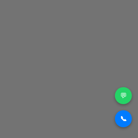
Çerez Politikası
İletişim
📍 Trabzon / Türkiye
📞
+90 537 017 76 61
📧
info@smtourism.com
Instagram
Facebook
WhatsApp
💬
📞
© 2026 SM Tourism | Tüm Hakları Saklıdır.