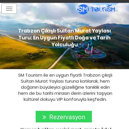
Toggle
navigation
Trabzon Çıkışlı Sultan Murat Yaylası
Turu: En Uygun Fiyatlı Doğa ve Tarih
Yolculuğu
SM Tourism ile en uygun fiyatlı Trabzon çıkışlı
Sultan Murat Yaylası turuna katılarak, hem
doğanın büyüleyici güzelliğine tanıklık edin
hem de bu tarihi mirasın derin izlerini taşıyan
kültürel dokuyu VIP konforuyla keşfedin.
Rezervasyon
Yap