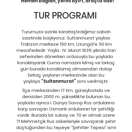
Hemen bağlan, yerini ayırt, araçta öde!
TUR PROGRAMI
Turumuza sizinle kararlaştırdığımız sabah
saatinde başlıyoruz. Sultanmurat yaylası
Trabzon merkeze 150 km, Uzungöl’e 50 km
mesafededir. Yayla ; IV. Murat 1635 yılında İran
seferinden dönerken ordusuyla bu yaylada
konaklayarak Cuma namazını kılmış ve birkaç
gün burada konaklamış olmasından dolayı
birkaç yaylanın merkezinde olan bu
yaylaya
“Sultanmurat”
ismi verilmiştir.
İlçe merkezinden 17 Km. güneybatıda ve
denizden 2000 m. yükseklikte bulunan bu
yaylada ayrıca I. Dünya Savaşı Rus ordularına
karşı savaşan Osmanlı ordularının bir şehitliği
vardır. Burada bir subay ve 70 er olmak üzere
71 Mehmetçik Rus askerleriyle savaşarak şehit
düştüğünden bu tepeye “Şehitler Tepesi” ismi