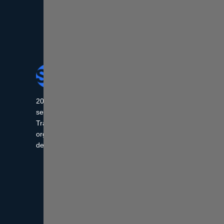
Hizmetlerimi
Günübirlik Turlar
Paket Turlar
2019 yılından bu yana turizm
sektöründe hizmet veren SM Tourism,
Özel Turlar
Trabzon çıkışlı turlar ve yurtdışı
Grup Trular
organizasyonlarıyla unutulmaz
deneyimler sunar.
VIP Transfer
Konaklama