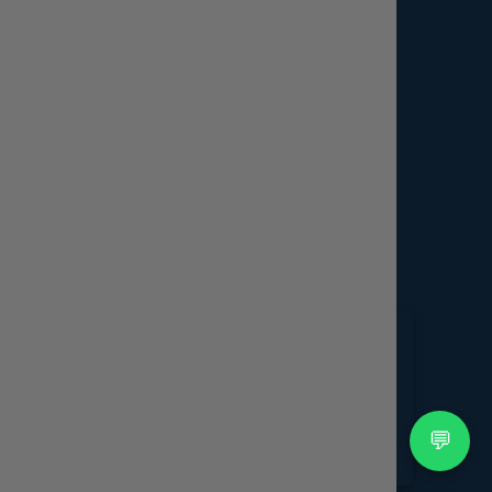
İletişim
Sözleşmesi
📍 Trabzon / Türkiye
📞
+90 537 017 76 61
a Metni
📧
info@smtourism.com
Instagram
Facebook
WhatsApp
💬