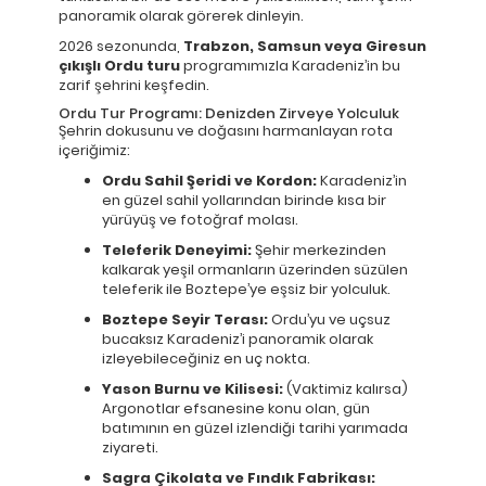
panoramik olarak görerek dinleyin.
2026 sezonunda,
Trabzon, Samsun veya Giresun
çıkışlı Ordu turu
programımızla Karadeniz’in bu
zarif şehrini keşfedin.
Ordu Tur Programı: Denizden Zirveye Yolculuk
Şehrin dokusunu ve doğasını harmanlayan rota
içeriğimiz:
Ordu Sahil Şeridi ve Kordon:
Karadeniz’in
en güzel sahil yollarından birinde kısa bir
yürüyüş ve fotoğraf molası.
Teleferik Deneyimi:
Şehir merkezinden
kalkarak yeşil ormanların üzerinden süzülen
teleferik ile Boztepe’ye eşsiz bir yolculuk.
Boztepe Seyir Terası:
Ordu’yu ve uçsuz
bucaksız Karadeniz’i panoramik olarak
izleyebileceğiniz en uç nokta.
Yason Burnu ve Kilisesi:
(Vaktimiz kalırsa)
Argonotlar efsanesine konu olan, gün
batımının en güzel izlendiği tarihi yarımada
ziyareti.
Sagra Çikolata ve Fındık Fabrikası: