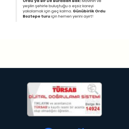
Ordu’ya Bir De Buradan Bak:
Mavinin ve
yeşilin şehirle buluştuğu o eşsiz kareyi
yakalamak için geç kalma.
Günübirlik Ordu
Boztepe turu
için hemen yerini ayırt!