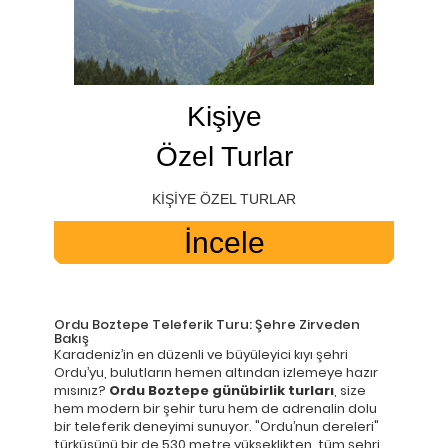
Kişiye
Özel Turlar
KİŞİYE ÖZEL TURLAR
İncele
Ordu Boztepe Teleferik Turu: Şehre Zirveden
Bakış
Karadeniz’in en düzenli ve büyüleyici kıyı şehri
Ordu’yu, bulutların hemen altından izlemeye hazır
mısınız?
Ordu Boztepe günübirlik turları
, size
hem modern bir şehir turu hem de adrenalin dolu
bir teleferik deneyimi sunuyor. "Ordu’nun dereleri"
türküsünü bir de 530 metre yükseklikten, tüm şehri