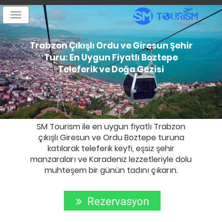
Toggle
navigation
Trabzon Çıkışlı Ordu ve Giresun Şehir
Turu: En Uygun Fiyatlı Boztepe
Teleferik ve Doğa Gezisi
SM Tourism ile en uygun fiyatlı Trabzon
çıkışlı Giresun ve Ordu Boztepe turuna
katılarak teleferik keyfi, eşsiz şehir
manzaraları ve Karadeniz lezzetleriyle dolu
muhteşem bir günün tadını çıkarın.
Rezervasyon
Yap