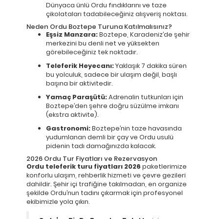
Dünyaca ünlü Ordu fındıklarını ve taze
çikolataları tadabileceğiniz alışveriş noktası.
Neden Ordu Boztepe Turuna Katılmalısınız?
Eşsiz Manzara:
Boztepe, Karadeniz’de şehir
merkezini bu denli net ve yüksekten
görebileceğiniz tek noktadır.
Teleferik Heyecanı:
Yaklaşık 7 dakika süren
bu yolculuk, sadece bir ulaşım değil, başlı
başına bir aktivitedir.
Yamaç Paraşütü:
Adrenalin tutkunları için
Boztepe’den şehre doğru süzülme imkanı
(ekstra aktivite).
Gastronomi:
Boztepe’nin taze havasında
yudumlanan demli bir çay ve Ordu usulü
pidenin tadı damağınızda kalacak.
2026 Ordu Tur Fiyatları ve Rezervasyon
Ordu teleferik turu fiyatları 2026
paketlerimize
konforlu ulaşım, rehberlik hizmeti ve çevre gezileri
dahildir. Şehir içi trafiğine takılmadan, en organize
şekilde Ordu’nun tadını çıkarmak için profesyonel
ekibimizle yola çıkın.