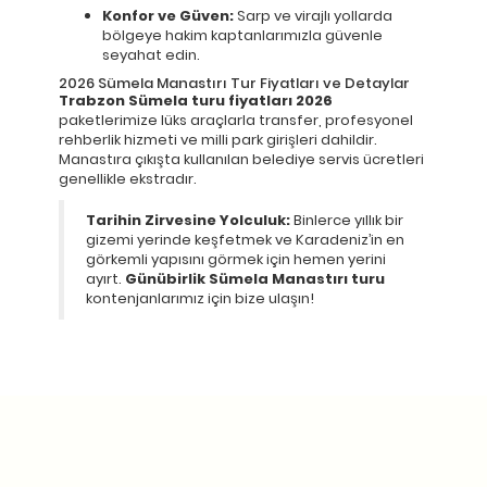
Konfor ve Güven:
Sarp ve virajlı yollarda
bölgeye hakim kaptanlarımızla güvenle
seyahat edin.
2026 Sümela Manastırı Tur Fiyatları ve Detaylar
Trabzon Sümela turu fiyatları 2026
paketlerimize lüks araçlarla transfer, profesyonel
rehberlik hizmeti ve milli park girişleri dahildir.
Manastıra çıkışta kullanılan belediye servis ücretleri
genellikle ekstradır.
Tarihin Zirvesine Yolculuk:
Binlerce yıllık bir
gizemi yerinde keşfetmek ve Karadeniz’in en
görkemli yapısını görmek için hemen yerini
ayırt.
Günübirlik Sümela Manastırı turu
kontenjanlarımız için bize ulaşın!