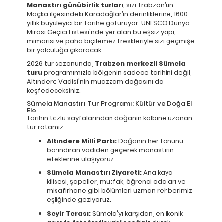
Manastırı günübirlik turları
, sizi Trabzon’un
Maçka ilçesindeki Karadağlar’ın derinliklerine, 1600
yıllık büyüleyici bir tarihe götürüyor. UNESCO Dünya
Mirası Geçici Listesi'nde yer alan bu eşsiz yapı,
mimarisi ve paha biçilemez freskleriyle sizi geçmişe
bir yolculuğa çıkaracak.
2026 tur sezonunda,
Trabzon merkezli Sümela
turu
programımızla bölgenin sadece tarihini değil,
Altındere Vadisi'nin muazzam doğasını da
keşfedeceksiniz.
Sümela Manastırı Tur Programı: Kültür ve Doğa El
Ele
Tarihin tozlu sayfalarından doğanın kalbine uzanan
tur rotamız:
Altındere Milli Parkı:
Doğanın her tonunu
barındıran vadiden geçerek manastırın
eteklerine ulaşıyoruz.
Sümela Manastırı Ziyareti:
Ana kaya
kilisesi, şapeller, mutfak, öğrenci odaları ve
misafirhane gibi bölümleri uzman rehberimiz
eşliğinde geziyoruz.
Seyir Terası:
Sümela'yı karşıdan, en ikonik