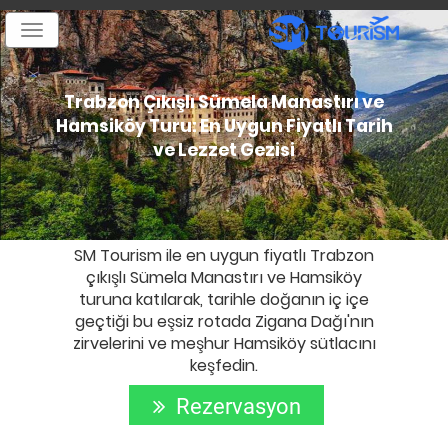
Toggle
navigation
Trabzon Çıkışlı Sümela Manastırı ve
Hamsiköy Turu: En Uygun Fiyatlı Tarih
ve Lezzet Gezisi
SM Tourism ile en uygun fiyatlı Trabzon
çıkışlı Sümela Manastırı ve Hamsiköy
turuna katılarak, tarihle doğanın iç içe
geçtiği bu eşsiz rotada Zigana Dağı'nın
zirvelerini ve meşhur Hamsiköy sütlacını
keşfedin.
Rezervasyon
Yap