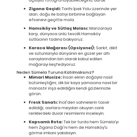
açısıyla fotoğraflayabileceğiniz durak.
Zigana Geçidi:
Tarihi İpek Yolu üzerinde yer
alan, doğu ile batıyı birbirine bağlayan
efsanevi geçitte mola.
Hamsiköy ve Sütlaç Molası:
Manzaraya
karşı, dünyaca ünlü tescilli Hamsiköy
sütlacının tadına bakıyoruz.
Karaca Mağarası (Opsiyonel):
Sarkıt, dikit
ve sütunlarıyla dünyanın en güzel yer altı
saraylarından biri olarak kabul edilen
mağarayı keşfediyoruz.
Neden Sümela Turuna Katılmalısınız?
Mimari Mucize:
İnsan elinin doğayla nasıl
bütünleştiğini, dik bir kaya yamacına nasıl bir
manastır inşa edildiğini kendi gözlerinizle
görün.
Fresk Sanatı:
İncil'den sahnelerin tasvir
edildiği, asırlara meydan okuyan canlı
renklerdeki duvar resimlerini inceleyin.
Kapsamlı Rota:
Tek bir turda hem Sümela’yı
hem Zigana Dağı'nı hem de Hamsiköy’ü
görme imkanı yakalayın.