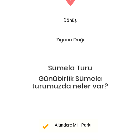
Dönüş
Zigana Dağı
Sümela Turu
Günübirlik Sümela
turumuzda neler var?
Altındere Milli Parkı