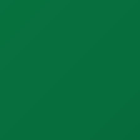
Günübirlik Ayder Yaylası Turu
Günübirlik Sümela Turu
Günübirlik Hıdırnebi Turu
Günübirlik Giresun Mavigöl Turu
Günübirlik Ordu Teleferik Turu
Günübirlik Batum Turu
Kurumsal
Mesafeli Satış Sözleşmesi
KVKK Politikası
KVKK Aydınlatma Metni
Gizlilik Politikası
Çerez Politikası
İletişim
📍 Trabzon / Türkiye