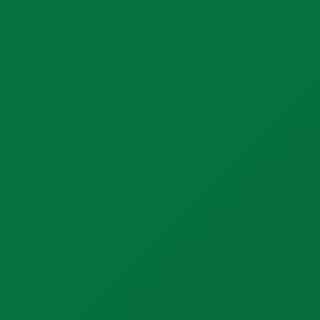
2019 yılından bu yana turizm sektöründe hizmet veren SM
Tourism, Trabzon çıkışlı turlar ve yurtdışı organizasyonlarıyla
unutulmaz deneyimler sunar.
Hizmetlerimiz
Günübirlik Turlar
Paket Turlar
Özel Turlar
Grup Trular
VIP Transfer
Konaklama
Popüler Turlar
Günübirlik Uzungöl Turu