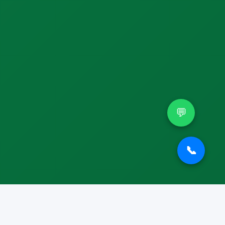
📞
+90 537 017 76 61
📧
info@smtourism.com
Instagram
Facebook
WhatsApp
💬
📞
© 2026 SM Tourism | Tüm Hakları Saklıdır.